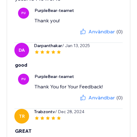
PurpleBear-teamet
PU
Thank you!
Användbar
(0)
Darpanthakar
/ Jan 13, 2025
DA
good
PurpleBear-teamet
PU
Thank You for Your Feedback!
Användbar
(0)
Trabzontv
/ Dec 28, 2024
TR
GREAT