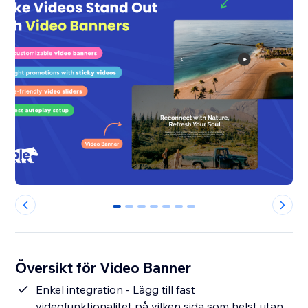
0
1
2
3
4
5
6
Översikt för Video Banner
Enkel integration - Lägg till fast
videofunktionalitet på vilken sida som helst utan