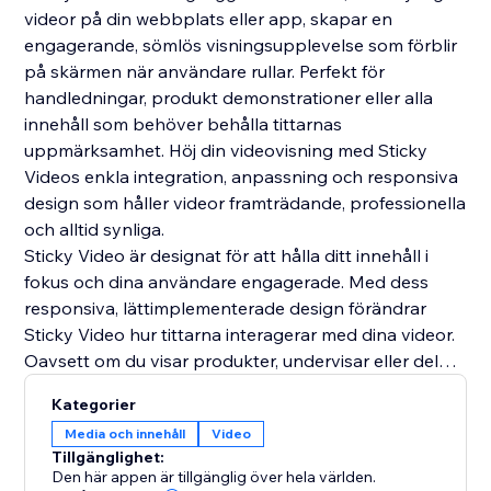
videor på din webbplats eller app, skapar en
engagerande, sömlös visningsupplevelse som förblir
på skärmen när användare rullar. Perfekt för
handledningar, produkt demonstrationer eller alla
innehåll som behöver behålla tittarnas
uppmärksamhet. Höj din videovisning med Sticky
Videos enkla integration, anpassning och responsiva
design som håller videor framträdande, professionella
och alltid synliga.
Sticky Video är designat för att hålla ditt innehåll i
fokus och dina användare engagerade. Med dess
responsiva, lättimplementerade design förändrar
Sticky Video hur tittarna interagerar med dina videor.
Oavsett om du visar produkter, undervisar eller delar
uppdateringar, ser Sticky Video till att tittarna inte
Kategorier
missar en enda sekund. Säg adjö till förlorat
Media och innehåll
Video
engagemang och hallå till klistrade, alltid synliga
Tillgänglighet:
videor.
Den här appen är tillgänglig över hela världen.