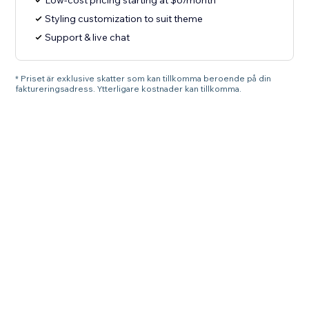
Low-cost pricing starting at $6/month
Styling customization to suit theme
Support & live chat
* Priset är exklusive skatter som kan tillkomma beroende på din
faktureringsadress. Ytterligare kostnader kan tillkomma.