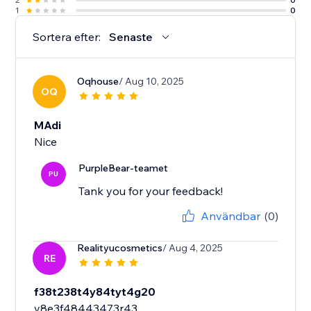
1
0
Sortera efter:
Senaste
Oqhouse
/ Aug 10, 2025
OQ
MAdi
Nice
PurpleBear-teamet
PU
Tank you for your feedback!
Användbar
(0)
Realityucosmetics
/ Aug 4, 2025
RE
f38t238t4y84tyt4g20
y8e3f48443473r43