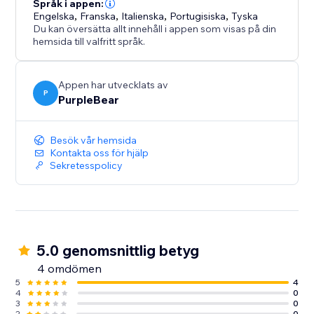
Språk i appen:
Engelska
,
Franska
,
Italienska
,
Portugisiska
,
Tyska
Du kan översätta allt innehåll i appen som visas på din
hemsida till valfritt språk.
Appen har utvecklats av
P
PurpleBear
Besök vår hemsida
Kontakta oss för hjälp
Sekretesspolicy
5.0 genomsnittlig betyg
4 omdömen
5
4
4
0
3
0
2
0