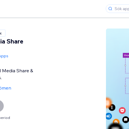
x
ia Share
Apps
al Media Share &
.
ömen
period