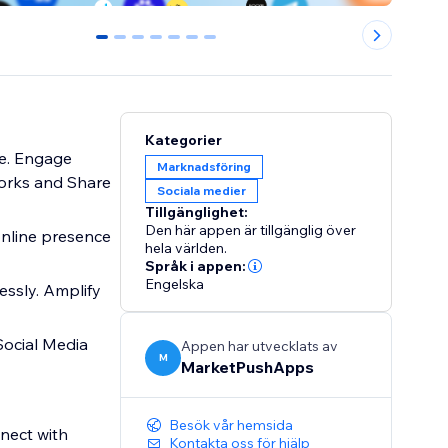
0
1
2
3
4
5
6
Kategorier
te. Engage
Marknadsföring
works and Share
Sociala medier
Tillgänglighet:
Den här appen är tillgänglig över
 online presence
hela världen.
Språk i appen:
Engelska
essly. Amplify
Social Media
Appen har utvecklats av
M
MarketPushApps
Besök vår hemsida
nect with
Kontakta oss för hjälp