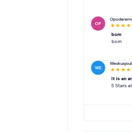
Opoderem
OP
bom
bom
Weskusjoul
WE
It is an 
5 Stars a