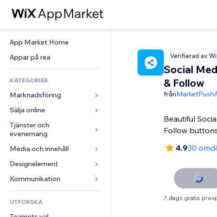
App Market Home
Verifierad av Wi
Appar på rea
Social Med
KATEGORIER
& Follow
från
MarketPush
Marknadsföring
Sälja online
Annonser
Beautiful Soci
Mobil
Tjänster och 
Appar för butiker
Follow buttons
evenemang
Statistik
Frakt och leverans
4.9
30 omd
Media och innehåll
Hotell
Sociala medier
Sälj-knappar
Evenemang
Designelement
Galleri
SEO
Onlinekurser
Restauranger
Musik
Interaktioner
Kartor och navigering
Kommunikation 
Beställtryck
Fastigheter
Podcasts
Listningar
Integritet och säkerhet
Redovisning
Formulär
7 dags gratis prov
UTFORSKA
Bokningar
Fotografering
E-post
Klocka
Kuponger och lojalitet
Blogg
Teamets val