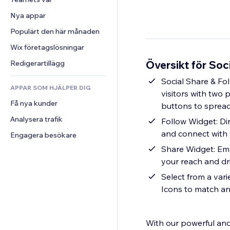
Video
Konvertering
Sidmallar
Lagerlösningar
Undersökningar
Nya appar
PDF
Bildeffekter
Dropshipping
Chatt
Fildelning
Populärt den här månaden
Knappar och menyer
Priser och abonnemang
Kommentarer
Nyheter
Banners och märken
Crowdfunding
Wix företagslösningar
Telefon
Innehållstjänster
Kalkylatorer
Mat och dryck
Community
Översikt för Soc
Redigerartillägg
Texteffekter
Sök
Omdömen och recensioner
Social Share & Fo
APPAR SOM HJÄLPER DIG
Väder
CRM
visitors with two
Få nya kunder
Diagram och tabeller
buttons to spread
Analysera trafik
Follow Widget: Dir
and connect with 
Engagera besökare
Share Widget: Empo
your reach and dri
Select from a vari
Icons to match an
With our powerful and