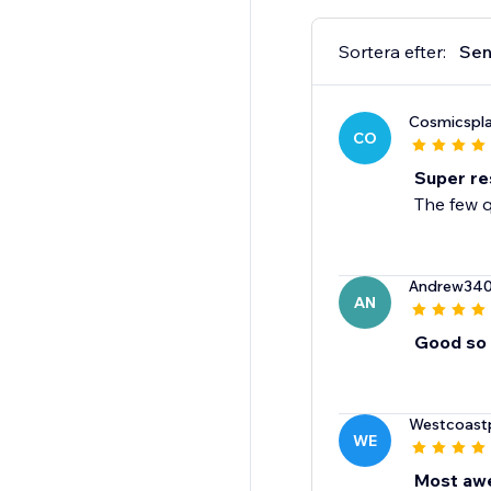
Sortera efter:
Sen
Cosmicspl
CO
Super re
The few 
Andrew34
AN
Good so 
Westcoast
WE
Most awe