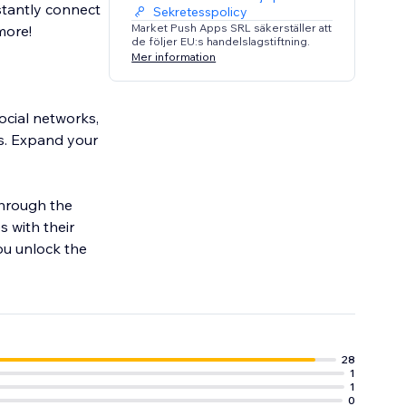
stantly connect
Sekretesspolicy
Market Push Apps SRL säkerställer att
more!
de följer EU:s handelslagstiftning.
Mer information
ocial networks,
ms. Expand your
through the
s with their
ou unlock the
28
1
1
0