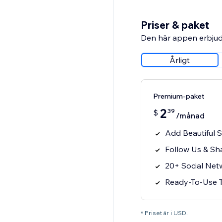
Priser & paket
Den här appen erbjud
Årligt
Premium-paket
2
39
$
/månad
Add Beautiful 
Follow Us & Sh
20+ Social Net
Ready-To-Use T
* Priset är i USD.