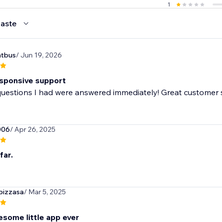
1
aste
atbus
/ Jun 19, 2026
sponsive support
questions I had were answered immediately! Great customer 
006
/ Apr 26, 2025
far.
pizzasa
/ Mar 5, 2025
some little app ever