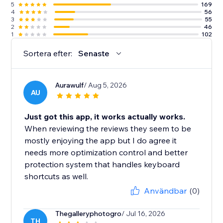
5
169
4
56
3
55
2
46
1
102
Sortera efter:
Senaste
Aurawulf
/ Aug 5, 2026
AU
Just got this app, it works actually works.
When reviewing the reviews they seem to be
mostly enjoying the app but I do agree it
needs more optimization control and better
protection system that handles keyboard
shortcuts as well.
Användbar
(0)
Thegalleryphotogro
/ Jul 16, 2026
TH