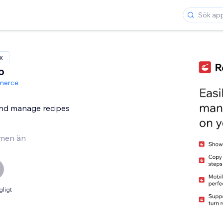
x
o
merce
and manage recipes
men än
gligt