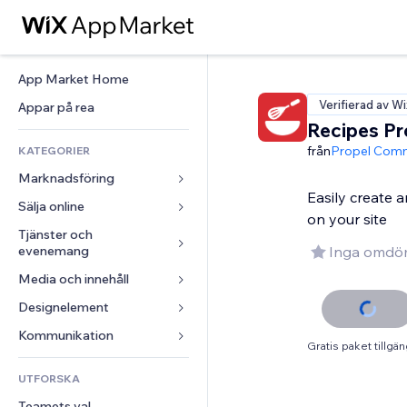
App Market Home
Verifierad av Wi
Appar på rea
Recipes Pr
från
Propel Com
KATEGORIER
Marknadsföring
Easily create 
Sälja online
Annonser
on your site
Mobil
Tjänster och 
Appar för butiker
evenemang
Inga omdö
Statistik
Frakt och leverans
Media och innehåll
Hotell
Sociala medier
Sälj-knappar
Evenemang
Designelement
Galleri
SEO
Onlinekurser
Restauranger
Musik
Interaktioner
Kartor och navigering
Kommunikation 
Beställtryck
Gratis paket tillgän
Fastigheter
Podcasts
Listningar
Integritet och säkerhet
Redovisning
Formulär
UTFORSKA
Bokningar
Fotografering
E-post
Klocka
Kuponger och lojalitet
Blogg
Teamets val