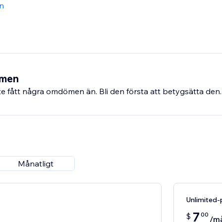
n
ömen
e fått några omdömen än. Bli den första att betygsätta den.
Månatligt
Unlimited-
7
00
$
/m