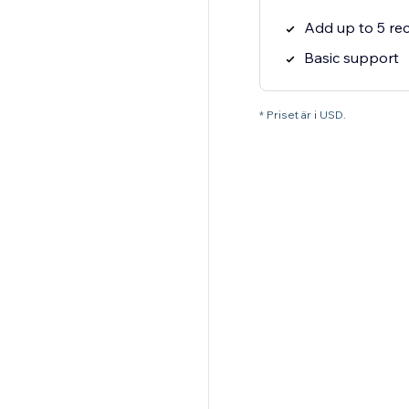
Add up to 5 re
Basic support
* Priset är i USD.