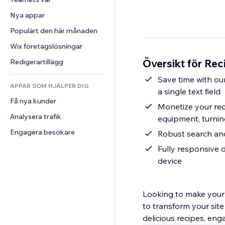
Video
Konvertering
Sidmallar
Lagerlösningar
Undersökningar
Nya appar
PDF
Bildeffekter
Dropshipping
Chatt
Fildelning
Populärt den här månaden
Knappar och menyer
Priser och abonnemang
Kommentarer
Nyheter
Banners och märken
Crowdfunding
Wix företagslösningar
Telefon
Innehållstjänster
Kalkylatorer
Mat och dryck
Community
Översikt för Rec
Redigerartillägg
Texteffekter
Sök
Omdömen och recensioner
Save time with our
APPAR SOM HJÄLPER DIG
Väder
CRM
a single text field
Få nya kunder
Diagram och tabeller
Monetize your reci
Analysera trafik
equipment, turnin
Engagera besökare
Robust search and 
Fully responsive d
device
Looking to make your 
to transform your site 
delicious recipes, en