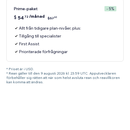
Prime-paket
- 5%
/månad
$
54
72
60
$
57
Allt från tidigare plan-nivåer, plus:
Tillgång till specialister
First Assist
Prioriterade förfrågningar
* Priset är i USD.
* Rean gäller till den 9 augusti 2026 kl. 23.59 UTC. Apputvecklaren
förbehåller sig rätten att när som helst avsluta rean och reavillkoren
kan komma att ändras.