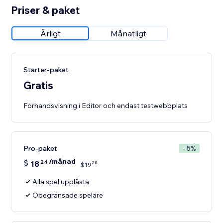
Priser & paket
Årligt
Månatligt
Starter-paket
Gratis
Förhandsvisning i Editor och endast testwebbplats
Pro-paket
- 5%
/månad
$
18
24
20
$
19
Alla spel upplåsta
Obegränsade spelare