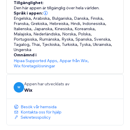
Tillgänglighet:
Den här appen är tillgänglig över hela världen.
Språk i appen:
Engelska
,
Arabiska
,
Bulgariska
,
Danska
,
Finska
,
Franska
,
Grekiska
,
Hebreiska
,
Hindi
,
Indonesiska
,
Italienska
,
Japanska
,
Kinesiska
,
Koreanska
,
Malajiska
,
Nederländska
,
Norska
,
Polska
,
Portugisiska
,
Rumänska
,
Ryska
,
Spanska
,
Svenska
,
Tagalog
,
Thai
,
Tjeckiska
,
Turkiska
,
Tyska
,
Ukrainska
,
Ungerska
Omnämnd i
Hipaa Supported Apps
,
Appar från Wix
,
Wix företagslösningar
Appen har utvecklats av
W
Wix
Besök vår hemsida
Kontakta oss för hjälp
Sekretesspolicy