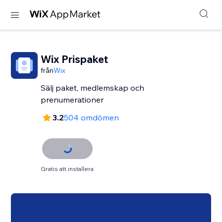
Wix Prispaket
från
Wix
Sälj paket, medlemskap och
prenumerationer
3.2
504 omdömen
Gratis att installera