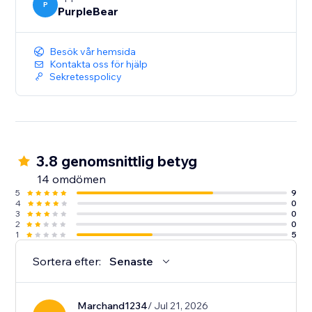
P
PurpleBear
Besök vår hemsida
Kontakta oss för hjälp
Sekretesspolicy
3.8 genomsnittlig betyg
14 omdömen
5
9
4
0
3
0
2
0
1
5
Sortera efter:
Senaste
Marchand1234
/ Jul 21, 2026