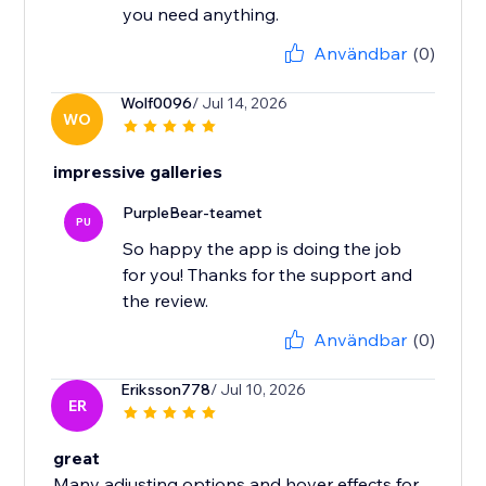
you need anything.
Användbar
(0)
Wolf0096
/ Jul 14, 2026
WO
impressive galleries
PurpleBear-teamet
PU
So happy the app is doing the job
for you! Thanks for the support and
the review.
Användbar
(0)
Eriksson778
/ Jul 10, 2026
ER
great
Many adjusting options and hover effects for