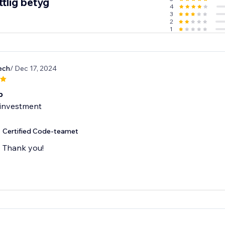
tlig betyg
4
3
2
1
ech
/ Dec 17, 2024
p
 investment
Certified Code-teamet
Thank you!