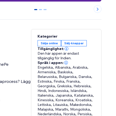
0
1
2
Kategorier
Sälja online
Sälj-knappar
Tillgänglighet:
Den här appen är endast
tillgänglig för Indien.
Språk i appen:
onePe
Engelska
,
Albanska
,
Arabiska
,
Armeniska
,
Baskiska
,
Belarusiska
,
Bulgariska
,
Danska
,
ssaprocess? Lägg
Estniska
,
Finska
,
Franska
,
Georgiska
,
Grekiska
,
Hebreiska
,
Hindi
,
Indonesiska
,
Isländska
,
Italienska
,
Japanska
,
Katalanska
,
g
Kinesiska
,
Koreanska
,
Kroatiska
,
Lettiska
,
Litauiska
,
Makedonska
,
Malajiska
,
Marathi
,
Mongoliska
,
Nederländska
,
Norska
,
Persiska
,