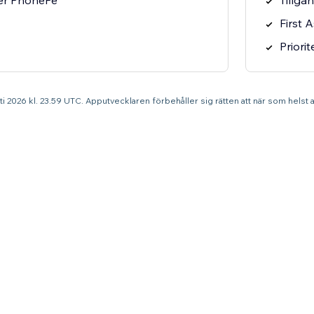
ver PhonePe
Tillgån
First A
Priori
sti 2026 kl. 23.59 UTC. Apputvecklaren förbehåller sig rätten att när som helst