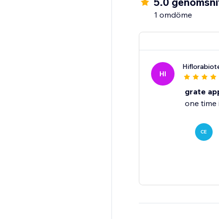
5.0 genomsnit
1 omdöme
Hiflorabiot
HI
grate ap
one time
CE