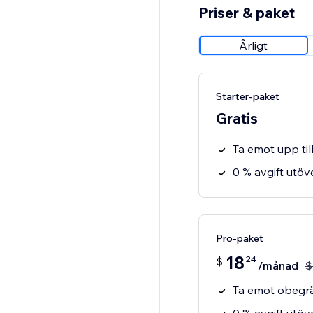
Priser & paket
Årligt
Starter-paket
Gratis
Ta emot upp til
0 % avgift utö
Pro-paket
18
24
$
/månad
$
Ta emot obegrä