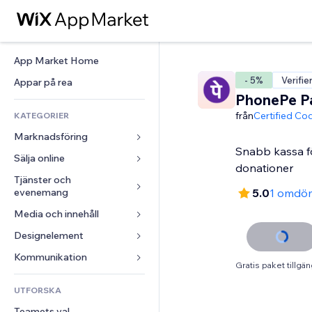
App Market Home
- 5%
Verifie
Appar på rea
PhonePe P
från
Certified Co
KATEGORIER
Marknadsföring
Snabb kassa f
Sälja online
Annonser
donationer
Mobil
Tjänster och 
Appar för butiker
evenemang
5.0
1 omdö
Statistik
Frakt och leverans
Media och innehåll
Hotell
Sociala medier
Sälj-knappar
Evenemang
Designelement
Galleri
SEO
Onlinekurser
Restauranger
Musik
Interaktioner
Kartor och navigering
Kommunikation 
Beställtryck
Gratis paket tillgän
Fastigheter
Podcasts
Listningar
Integritet och säkerhet
Redovisning
Formulär
UTFORSKA
Bokningar
Fotografering
E-post
Klocka
Kuponger och lojalitet
Blogg
Teamets val