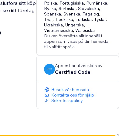
lutföra sitt köp
Polska
,
Portugisiska
,
Rumänska
,
Ryska
,
Serbiska
,
Slovakiska
,
 se ditt företag
Spanska
,
Svenska
,
Tagalog
,
Thai
,
Tjeckiska
,
Turkiska
,
Tyska
,
Ukrainska
,
Ungerska
,
Vietnamesiska
,
Walesiska
g
Du kan översätta allt innehåll i
appen som visas på din hemsida
till valfritt språk.
Appen har utvecklats av
CC
Certified Code
Besök vår hemsida
Kontakta oss för hjälp
Sekretesspolicy
1