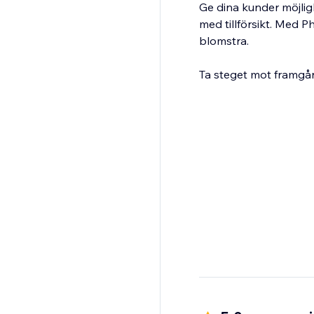
Ge dina kunder möjligh
med tillförsikt. Med P
blomstra.
Ta steget mot framgå