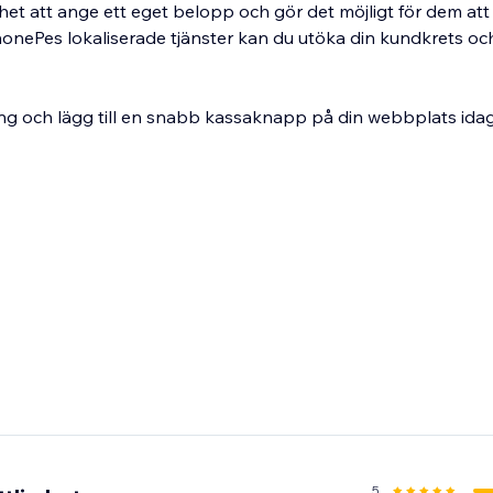
et att ange ett eget belopp och gör det möjligt för dem att s
honePes lokaliserade tjänster kan du utöka din kundkrets och
ng och lägg till en snabb kassaknapp på din webbplats ida
5