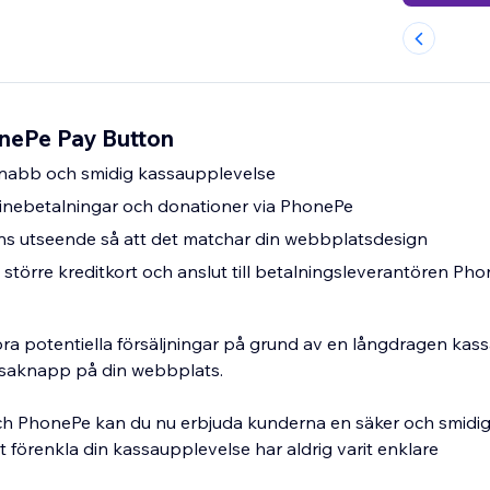
onePe Pay Button
nabb och smidig kassaupplevelse
inebetalningar och donationer via PhonePe
 utseende så att det matchar din webbplatsdesign
 större kreditkort och anslut till betalningsleverantören Ph
rlora potentiella försäljningar på grund av en långdragen ka
assaknapp på din webbplats.
ch PhonePe kan du nu erbjuda kunderna en säker och smidi
 förenkla din kassaupplevelse har aldrig varit enklare