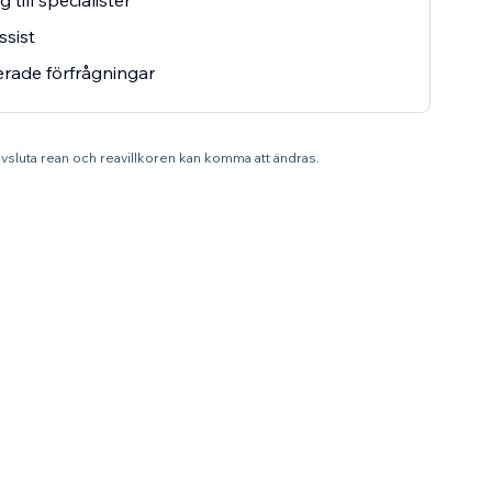
g till specialister
ssist
terade förfrågningar
 avsluta rean och reavillkoren kan komma att ändras.