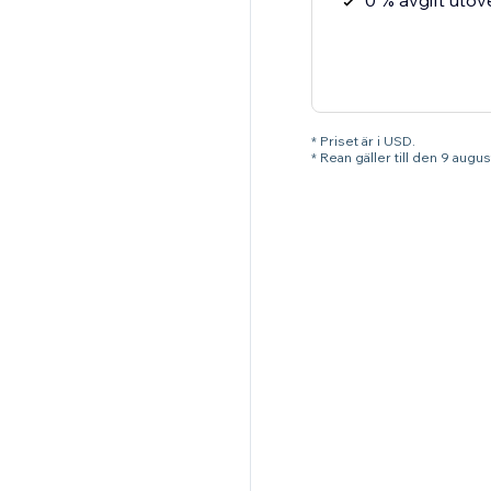
0 % avgift utö
* Priset är i USD.
* Rean gäller till den 9 augu