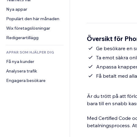
Video
Konvertering
Sidmallar
Lagerlösningar
Undersökningar
Nya appar
PDF
Bildeffekter
Dropshipping
Chatt
Fildelning
Populärt den här månaden
Knappar och menyer
Priser och abonnemang
Kommentarer
Nyheter
Banners och märken
Crowdfunding
Wix företagslösningar
Telefon
Innehållstjänster
Kalkylatorer
Mat och dryck
Community
Översikt för Ph
Redigerartillägg
Texteffekter
Sök
Omdömen och recensioner
Ge besökare en s
APPAR SOM HJÄLPER DIG
Väder
CRM
Ta emot säkra onl
Få nya kunder
Diagram och tabeller
Anpassa knappens
Analysera trafik
Få betalt med alla
Engagera besökare
Är du trött på att fö
bara till en snabb k
Med Certified Code o
betalningsprocess. Att