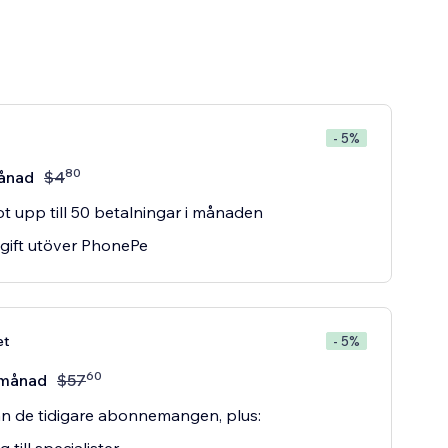
- 5%
80
ånad
$
4
t upp till 50 betalningar i månaden
gift utöver PhonePe
et
- 5%
60
månad
$
57
rån de tidigare abonnemangen, plus: