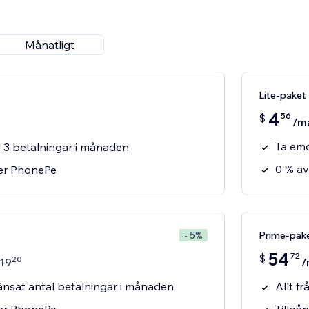
Månatligt
Lite-paket
4
56
$
/m
Ta emo
l 3 betalningar i månaden
0 % av
ver PhonePe
Prime-pak
- 5%
54
72
$
20
19
/
nsat antal betalningar i månaden
Allt f