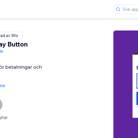
rad av Wix
ay Button
de
ör betalningar och
me
gligt