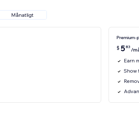
Månatligt
Premium-p
5
83
$
/m
Earn m
Show f
Remov
Advanc