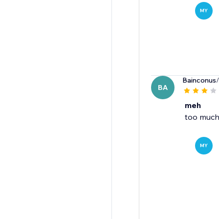
MY
Bainconus
BA
meh
too muc
MY