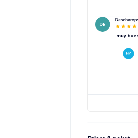
Deschamp
DE
muy bue
MY