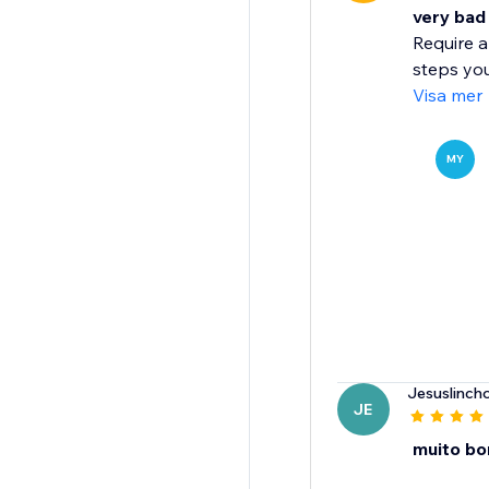
very bad
Require a
steps you
Visa mer
MY
Jesuslinch
JE
muito b