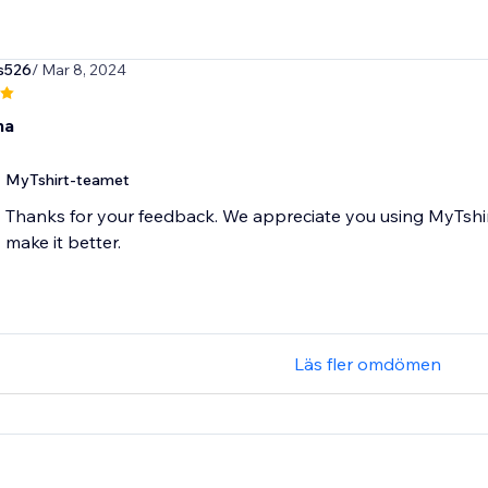
s526
/ Mar 8, 2024
na
MyTshirt-teamet
Thanks for your feedback. We appreciate you using MyTshir
make it better.
Läs fler omdömen