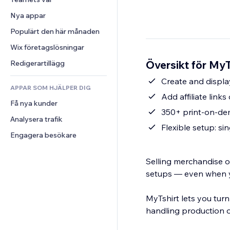
Video
Konvertering
Sidmallar
Lagerlösningar
Undersökningar
Nya appar
PDF
Bildeffekter
Dropshipping
Chatt
Fildelning
Populärt den här månaden
Knappar och menyer
Priser och abonnemang
Kommentarer
Nyheter
Banners och märken
Crowdfunding
Wix företagslösningar
Telefon
Innehållstjänster
Kalkylatorer
Mat och dryck
Community
Översikt för MyT
Redigerartillägg
Texteffekter
Sök
Omdömen och recensioner
Create and displa
APPAR SOM HJÄLPER DIG
Väder
CRM
Add affiliate link
Få nya kunder
Diagram och tabeller
350+ print-on-de
Analysera trafik
Flexible setup: si
Engagera besökare
Selling merchandise of
setups — even when yo
MyTshirt lets you tur
handling production o