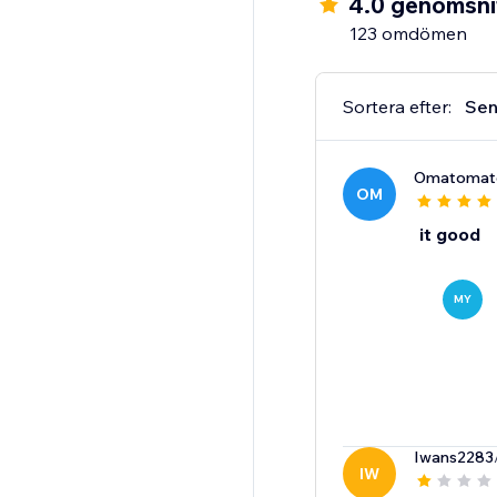
4.0 genomsnit
123 omdömen
Sortera efter:
Sen
Omatomat
OM
it good
MY
Iwans2283
IW