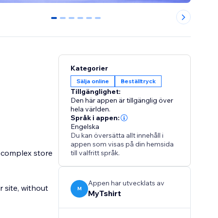
0
1
2
3
4
5
Kategorier
Sälja online
Beställtryck
Tillgänglighet:
Den här appen är tillgänglig över
hela världen.
Språk i appen:
Engelska
Du kan översätta allt innehåll i
appen som visas på din hemsida
d complex store
till valfritt språk.
Appen har utvecklats av
 site, without
M
MyTshirt