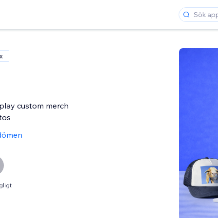
x
splay custom merch
tos
dömen
gligt