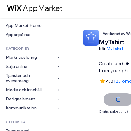
App Market Home
Verifierad av Wi
Appar på rea
MyTshirt
från
MyTshirt
KATEGORIER
Marknadsföring
Create and di
Sälja online
Annonser
from your pho
Mobil
Tjänster och 
Appar för butiker
evenemang
4.0
123 om
Statistik
Frakt och leverans
Media och innehåll
Hotell
Sociala medier
Sälj-knappar
Evenemang
Designelement
Galleri
SEO
Onlinekurser
Restauranger
Musik
Interaktioner
Kartor och navigering
Kommunikation 
Beställtryck
Gratis paket tillgän
Fastigheter
Podcasts
Listningar
Integritet och säkerhet
Redovisning
Formulär
UTFORSKA
Bokningar
Fotografering
E-post
Klocka
Kuponger och lojalitet
Blogg
Teamets val