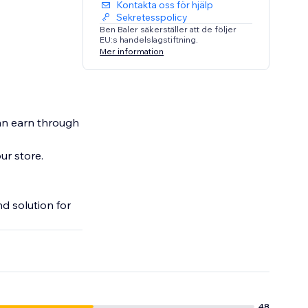
Kontakta oss för hjälp
Sekretesspolicy
Ben Baler säkerställer att de följer
EU:s handelslagstiftning.
Mer information
can earn through
ur store.
d solution for
48