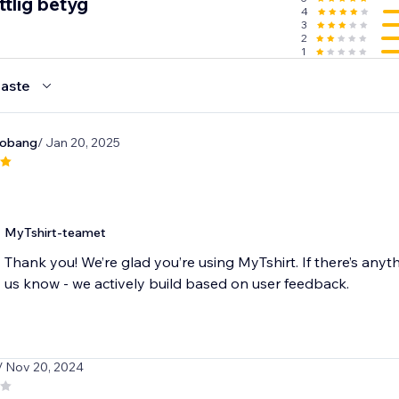
tlig betyg
4
3
2
1
aste
obang
/ Jan 20, 2025
MyTshirt-teamet
Thank you! We’re glad you’re using MyTshirt. If there’s anyth
us know - we actively build based on user feedback.
/ Nov 20, 2024