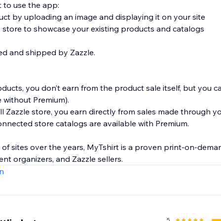
to use the app:
uct by uploading an image and displaying it on your site
le store to showcase your existing products and catalogs
ted and shipped by Zazzle.
ducts, you don’t earn from the product sale itself, but you 
ble without Premium).
l Zazzle store, you earn directly from sales made through yo
 connected store catalogs are available with Premium.
of sites over the years, MyTshirt is a proven print-on-deman
ent organizers, and Zazzle sellers.
n
5