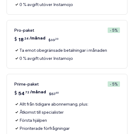
0 % avgift utöver Instamojo
Pro-paket
- 5%
/månad
$
18
24
20
$
19
Ta emot obegränsade betalningar i månaden
0 % avgift utöver Instamojo
Prime-paket
- 5%
/månad
$
54
72
60
$
57
Allt från tidigare abonnemang, plus:
Åtkomst till specialister
Första hjälpen
Prioriterade förfrågningar