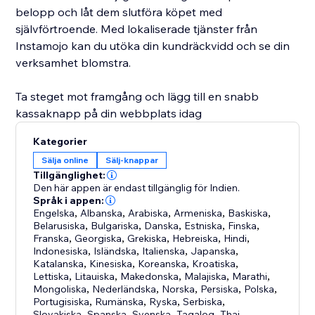
belopp och låt dem slutföra köpet med
självförtroende. Med lokaliserade tjänster från
Instamojo kan du utöka din kundräckvidd och se din
verksamhet blomstra.
Ta steget mot framgång och lägg till en snabb
kassaknapp på din webbplats idag
Kategorier
Sälja online
Sälj-knappar
Tillgänglighet:
Den här appen är endast tillgänglig för Indien.
Språk i appen:
Engelska
,
Albanska
,
Arabiska
,
Armeniska
,
Baskiska
,
Belarusiska
,
Bulgariska
,
Danska
,
Estniska
,
Finska
,
Franska
,
Georgiska
,
Grekiska
,
Hebreiska
,
Hindi
,
Indonesiska
,
Isländska
,
Italienska
,
Japanska
,
Katalanska
,
Kinesiska
,
Koreanska
,
Kroatiska
,
Lettiska
,
Litauiska
,
Makedonska
,
Malajiska
,
Marathi
,
Mongoliska
,
Nederländska
,
Norska
,
Persiska
,
Polska
,
Portugisiska
,
Rumänska
,
Ryska
,
Serbiska
,
Slovakiska
,
Spanska
,
Svenska
,
Tagalog
,
Thai
,