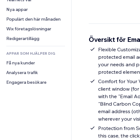
Video
Konvertering
Sidmallar
Lagerlösningar
Undersökningar
Nya appar
PDF
Bildeffekter
Dropshipping
Chatt
Fildelning
Populärt den här månaden
Knappar och menyer
Priser och abonnemang
Kommentarer
Nyheter
Banners och märken
Crowdfunding
Wix företagslösningar
Telefon
Innehållstjänster
Kalkylatorer
Mat och dryck
Community
Översikt för Ema
Redigerartillägg
Texteffekter
Sök
Omdömen och recensioner
Flexible Customiza
APPAR SOM HJÄLPER DIG
Väder
CRM
protected email ad
Få nya kunder
Diagram och tabeller
your needs and pre
protected elemen
Analysera trafik
Comfort for Your V
Engagera besökare
client window (for
with the "Email Ad
"Blind Carbon Copy
email address (ot
wherever your vis
Protection from S
this case, the clic