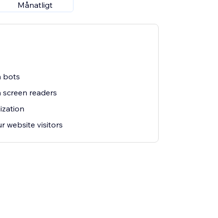
Månatligt
m bots
m screen readers
ization
r website visitors