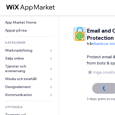
App Market Home
Email and 
Appar på rea
Protection
KATEGORIER
från
Rainbow-Info
Marknadsföring
Protect email 
Sälja online
Annonser
from bots & s
Mobil
Tjänster och 
Appar för butiker
evenemang
Inga omdö
Statistik
Frakt och leverans
Media och innehåll
Hotell
Sociala medier
Sälj-knappar
Evenemang
Designelement
Galleri
SEO
Onlinekurser
Restauranger
Musik
Interaktioner
Kartor och navigering
Kommunikation 
Beställtryck
3 dags gratis prov
Fastigheter
Podcasts
Listningar
Integritet och säkerhet
Redovisning
Formulär
UTFORSKA
Bokningar
Fotografering
E-post
Klocka
Kuponger och lojalitet
Blogg
Teamets val