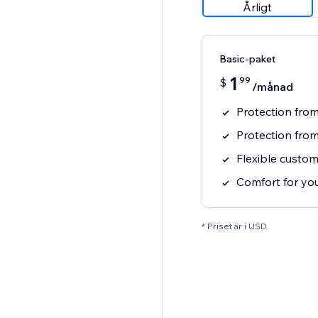
Årligt
Basic-paket
1
99
$
/månad
Protection fro
Protection fro
Flexible custom
Comfort for you
* Priset är i USD.