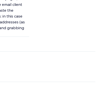
 email client
aste the
 in this case
l addresses (as
n and grabbing