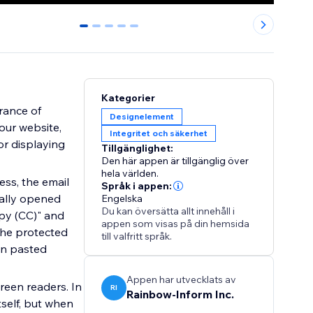
0
1
2
3
4
Kategorier
rance of
Designelement
our website,
Integritet och säkerhet
or displaying
Tillgänglighet:
Den här appen är tillgänglig över
hela världen.
ess, the email
Språk i appen:
cally opened
Engelska
Du kan översätta allt innehåll i
opy (CC)" and
appen som visas på din hemsida
 the protected
till valfritt språk.
en pasted
Appen har utvecklats av
reen readers. In
RI
Rainbow-Inform Inc.
tself, but when