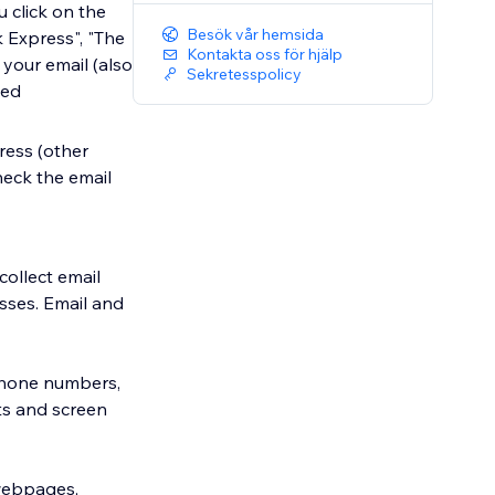
u click on the
Besök vår hemsida
 Express", "The
Kontakta oss för hjälp
 your email (also
Sekretesspolicy
led
ress (other
check the email
collect email
sses. Email and
(phone numbers,
ts and screen
 webpages,