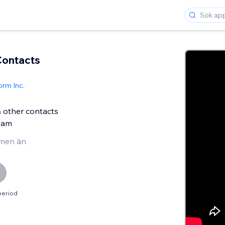
Contacts
rm Inc.
& other contacts
pam
men än
period