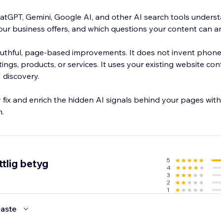
atGPT, Gemini, Google AI, and other AI search tools unders
our business offers, and which questions your content can a
ruthful, page-based improvements. It does not invent phon
tings, products, or services. It uses your existing website con
I discovery.
ly fix and enrich the hidden AI signals behind your pages wi
n.
5
tlig betyg
4
3
2
1
aste