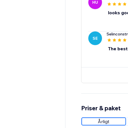
HU
looks go
Selinconstr
SE
The best
Priser & paket
Årligt