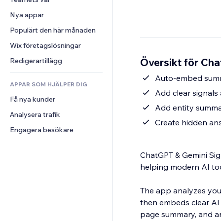
Video
Konvertering
Sidmallar
Lagerlösningar
Undersökningar
Nya appar
PDF
Bildeffekter
Dropshipping
Chatt
Fildelning
Populärt den här månaden
Knappar och menyer
Priser och abonnemang
Kommentarer
Nyheter
Banners och märken
Crowdfunding
Wix företagslösningar
Telefon
Innehållstjänster
Kalkylatorer
Mat och dryck
Community
Översikt för Cha
Redigerartillägg
Texteffekter
Sök
Omdömen och recensioner
Auto-embed summa
APPAR SOM HJÄLPER DIG
Väder
CRM
Add clear signals 
Få nya kunder
Diagram och tabeller
Add entity summar
Analysera trafik
Create hidden ans
Engagera besökare
ChatGPT & Gemini Sign
helping modern AI to
The app analyzes your
then embeds clear AI 
page summary, and an