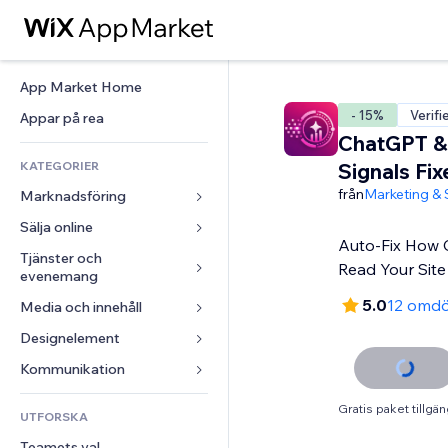
App Market Home
- 15%
Verifi
Appar på rea
ChatGPT &
KATEGORIER
Signals Fix
från
Marketing &
Marknadsföring
Sälja online
Annonser
Auto-Fix How 
Mobil
Tjänster och 
Appar för butiker
Read Your Site
evenemang
Statistik
Frakt och leverans
5.0
12 omd
Media och innehåll
Hotell
Sociala medier
Sälj-knappar
Evenemang
Designelement
Galleri
SEO
Onlinekurser
Restauranger
Musik
Interaktioner
Kartor och navigering
Kommunikation 
Beställtryck
Fastigheter
Podcasts
Listningar
Integritet och säkerhet
Redovisning
Formulär
Gratis paket tillgän
UTFORSKA
Bokningar
Fotografering
E-post
Klocka
Kuponger och lojalitet
Blogg
Teamets val