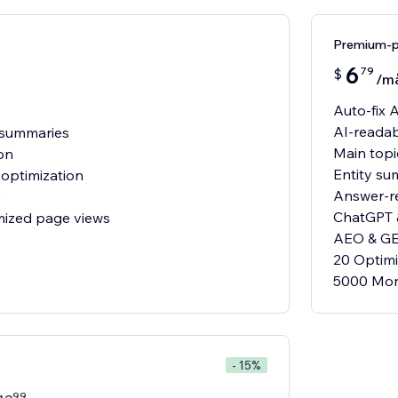
Premium-p
6
79
$
/m
Auto-fix A
AI-reada
 summaries
Main topi
on
Entity su
optimization
Answer-r
s
ChatGPT &
mized page views
AEO & GE
20 Optim
5000 Mon
- 15%
99