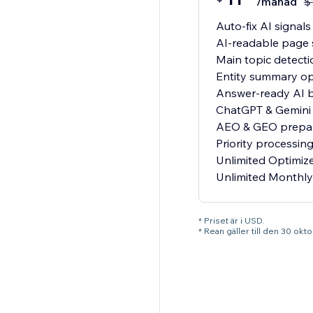
/månad
$
Auto-fix AI signals
AI-readable page
Main topic detecti
Entity summary op
Answer-ready AI 
ChatGPT & Gemini 
AEO & GEO prepar
Priority processin
Unlimited Optimiz
Unlimited Monthly
* Priset är i USD.
* Rean gäller till den 30 ok