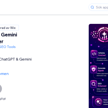
erad av Wix
 Gemini
er
 SEO Tools
ChatGPT & Gemini
ömen
gligt