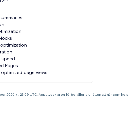
12
 summaries
on
timization
blocks
optimization
ation
g speed
ed Pages
 optimized page views
tober 2026 kl. 23.59 UTC. Apputvecklaren förbehåller sig rätten att när som hel