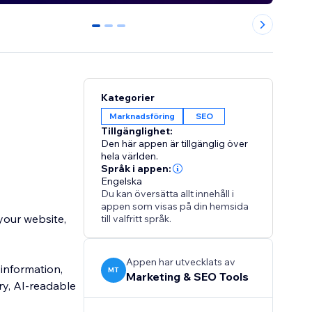
0
1
2
Kategorier
Marknadsföring
SEO
Tillgänglighet:
Den här appen är tillgänglig över
hela världen.
Språk i appen:
Engelska
Du kan översätta allt innehåll i
appen som visas på din hemsida
your website,
till valfritt språk.
Appen har utvecklats av
information,
MT
Marketing & SEO Tools
ry, AI-readable