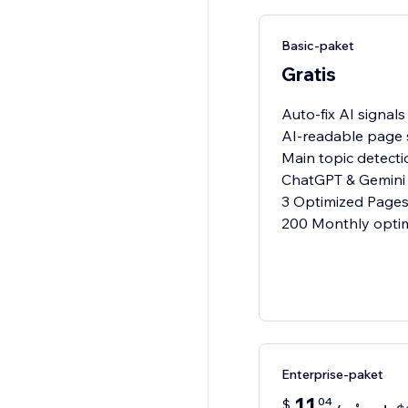
Basic-paket
Gratis
Auto-fix AI signals
AI-readable page
Main topic detecti
ChatGPT & Gemini 
3 Optimized Page
200 Monthly opti
Enterprise-paket
11
04
$