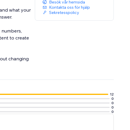
Besök vår hemsida
Kontakta oss för hjälp
tand what your
Sekretesspolicy
nswer.
e numbers,
tent to create
thout changing
12
0
0
0
0