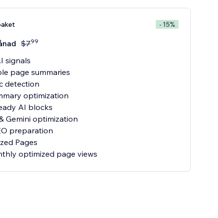
aket
- 15%
99
ånad
$
7
I signals
ble page summaries
c detection
mmary optimization
eady AI blocks
 Gemini optimization
O preparation
ized Pages
thly optimized page views