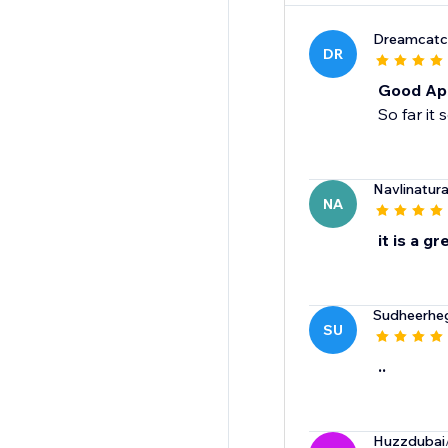
Dreamcatc
DR
Good Ap
So far it
Navlinatura
NA
it is a g
Sudheerhe
SU
..
Huzzdubai