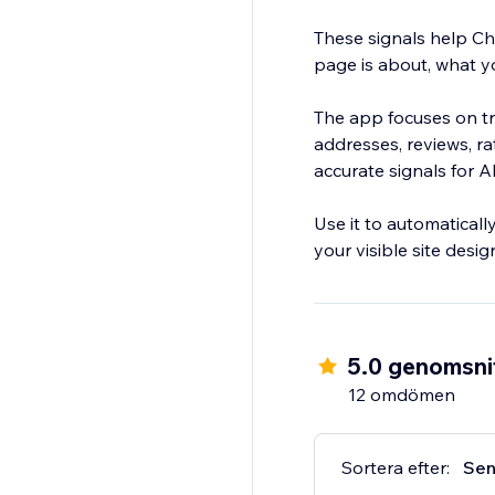
These signals help Ch
page is about, what y
The app focuses on t
addresses, reviews, ra
accurate signals for A
Use it to automatical
your visible site desig
5.0 genomsnit
12 omdömen
Sortera efter:
Sen