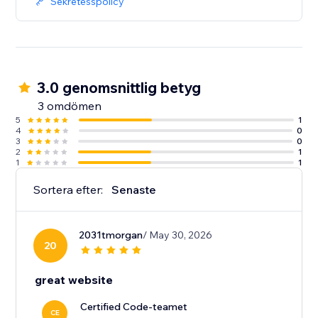
Sekretesspolicy
3.0 genomsnittlig betyg
3 omdömen
5
1
4
0
3
0
2
1
1
1
Sortera efter:
Senaste
2031tmorgan
/ May 30, 2026
20
great website
Certified Code-teamet
CE