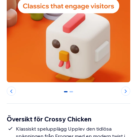
0
1
Översikt för Crossy Chicken
Klassiskt spelupplägg Upplev den tidlösa
spänningen från Frogger med en modern twist i