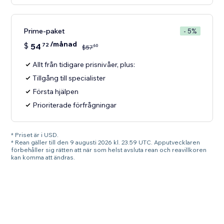
Prime-paket
- 5%
/månad
$
54
72
60
$
57
Allt från tidigare prisnivåer, plus:
Tillgång till specialister
Första hjälpen
Prioriterade förfrågningar
* Priset är i USD.
* Rean gäller till den 9 augusti 2026 kl. 23.59 UTC. Apputvecklaren
förbehåller sig rätten att när som helst avsluta rean och reavillkoren
kan komma att ändras.