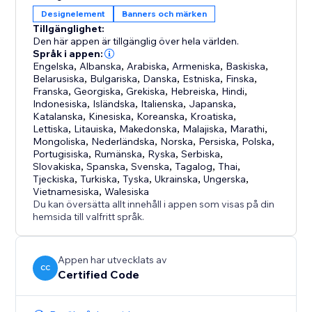
Designelement
Banners och märken
Tillgänglighet:
Den här appen är tillgänglig över hela världen.
Språk i appen:
Engelska
,
Albanska
,
Arabiska
,
Armeniska
,
Baskiska
,
Belarusiska
,
Bulgariska
,
Danska
,
Estniska
,
Finska
,
Franska
,
Georgiska
,
Grekiska
,
Hebreiska
,
Hindi
,
Indonesiska
,
Isländska
,
Italienska
,
Japanska
,
Katalanska
,
Kinesiska
,
Koreanska
,
Kroatiska
,
Lettiska
,
Litauiska
,
Makedonska
,
Malajiska
,
Marathi
,
Mongoliska
,
Nederländska
,
Norska
,
Persiska
,
Polska
,
Portugisiska
,
Rumänska
,
Ryska
,
Serbiska
,
Slovakiska
,
Spanska
,
Svenska
,
Tagalog
,
Thai
,
Tjeckiska
,
Turkiska
,
Tyska
,
Ukrainska
,
Ungerska
,
Vietnamesiska
,
Walesiska
Du kan översätta allt innehåll i appen som visas på din
hemsida till valfritt språk.
Appen har utvecklats av
CC
Certified Code