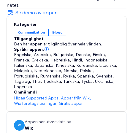
nätet.
Se demo av appen
Kategorier
Kommunikation
Blogg
Tillgänglighet:
Den här appen är tillgänglig över hela världen.
Språk i appen:
Engelska
,
Arabiska
,
Bulgariska
,
Danska
,
Finska
,
Franska
,
Grekiska
,
Hebreiska
,
Hindi
,
Indonesiska
,
Italienska
,
Japanska
,
Kinesiska
,
Koreanska
,
Litauiska
,
Malajiska
,
Nederländska
,
Norska
,
Polska
,
Portugisiska
,
Rumänska
,
Ryska
,
Spanska
,
Svenska
,
Tagalog
,
Thai
,
Tjeckiska
,
Turkiska
,
Tyska
,
Ukrainska
,
Ungerska
Omnämnd i
Hipaa Supported Apps
,
Appar från Wix
,
Wix företagslösningar
,
Gratis appar
Appen har utvecklats av
W
Wix