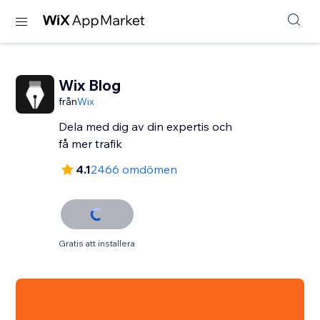
Wix Blog
från
Wix
Dela med dig av din expertis och
få mer trafik
4.1
2466 omdömen
Gratis att installera