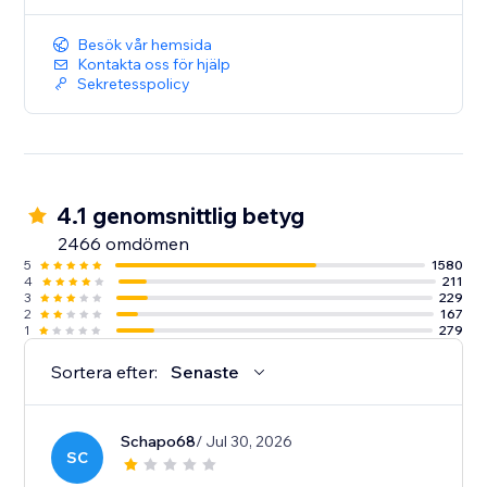
Besök vår hemsida
Kontakta oss för hjälp
Sekretesspolicy
4.1 genomsnittlig betyg
2466 omdömen
5
1580
4
211
3
229
2
167
1
279
Sortera efter:
Senaste
Schapo68
/ Jul 30, 2026
SC