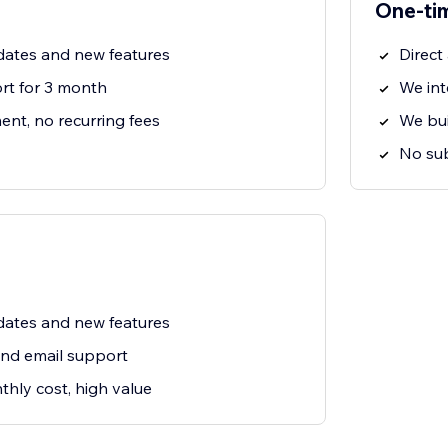
One-ti
ates and new features
Direct
t for 3 month
We int
nt, no recurring fees
We bui
No sub
ates and new features
and email support
hly cost, high value