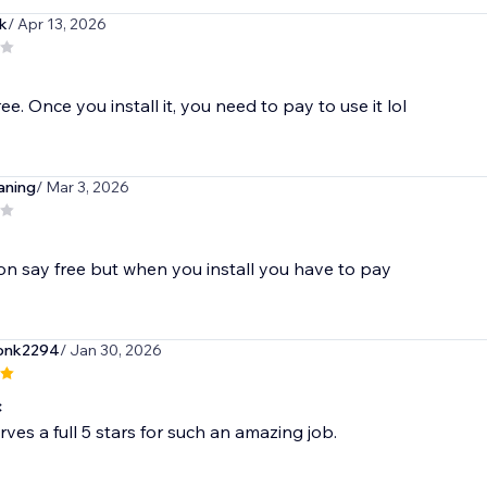
k
/ Apr 13, 2026
free. Once you install it, you need to pay to use it lol
aning
/ Mar 3, 2026
on say free but when you install you have to pay
sonk2294
/ Jan 30, 2026
c
rves a full 5 stars for such an amazing job.