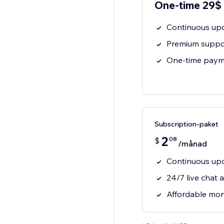
One-time 29$
Continuous upd
Premium suppor
One-time payme
Subscription-paket
2
08
$
/månad
Continuous upd
24/7 live chat 
Affordable mont