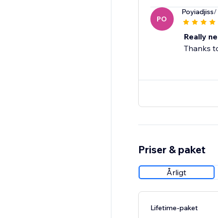
Poyiadjiss
/
PO
Really n
Thanks to
Priser & paket
Årligt
Lifetime-paket