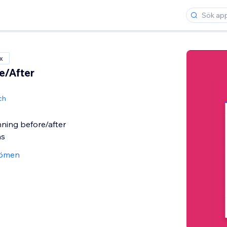
x
e/After
ch
ning before/after
ns
ömen