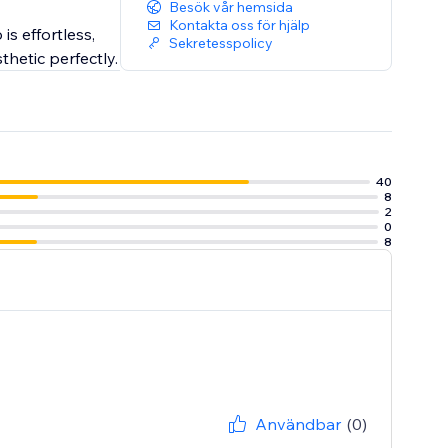
Besök vår hemsida
Kontakta oss för hjälp
s effortless,
Sekretesspolicy
thetic perfectly.
40
8
2
0
8
Användbar
(0)