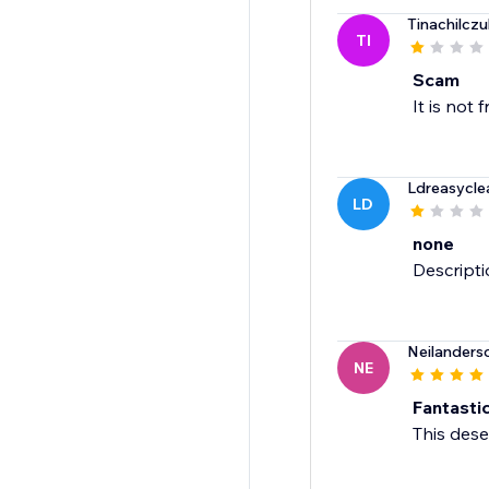
Tinachilczu
TI
Scam
It is not 
Ldreasycle
LD
none
Descripti
Neilander
NE
Fantasti
This dese