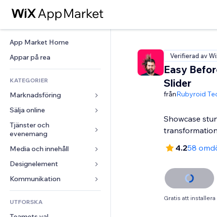
App Market Home
Verifierad av Wi
Appar på rea
Easy Befor
KATEGORIER
Slider
från
Rubyroid Te
Marknadsföring
Sälja online
Annonser
Showcase stun
Mobil
Tjänster och 
Appar för butiker
transformatio
evenemang
Statistik
Frakt och leverans
4.2
58 omd
Media och innehåll
Hotell
Sociala medier
Sälj-knappar
Evenemang
Designelement
Galleri
SEO
Onlinekurser
Restauranger
Musik
Interaktioner
Kartor och navigering
Kommunikation 
Beställtryck
Fastigheter
Podcasts
Listningar
Integritet och säkerhet
Redovisning
Formulär
Gratis att installera
UTFORSKA
Bokningar
Fotografering
E-post
Klocka
Kuponger och lojalitet
Blogg
Teamets val