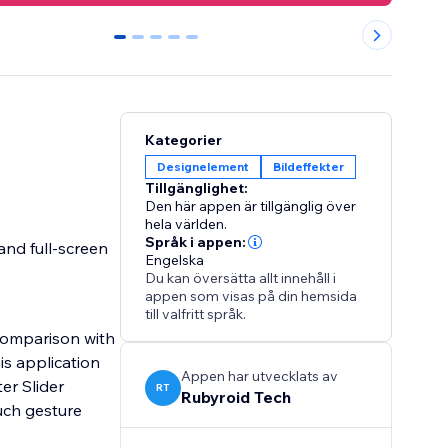
0
1
2
3
4
Kategorier
Designelement
Bildeffekter
Tillgänglighet:
Den här appen är tillgänglig över
hela världen.
Språk i appen:
and full-screen
Engelska
Du kan översätta allt innehåll i
appen som visas på din hemsida
till valfritt språk.
 comparison with
his application
Appen har utvecklats av
er Slider
RT
Rubyroid Tech
ouch gesture