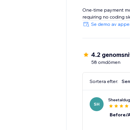
One-time payment model
requiring no coding ski
Se demo av appe
4.2 genomsnit
58 omdömen
Sortera efter:
Sen
Sheetaldu
SH
Before/Af