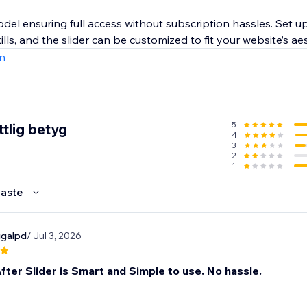
 ensuring full access without subscription hassles. Set up i
lls, and the slider can be customized to fit your website’s aes
n
5
tlig betyg
4
3
2
1
aste
ggalpd
/ Jul 3, 2026
ter Slider is Smart and Simple to use. No hassle.