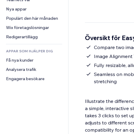
Video
Konvertering
Sidmallar
Lagerlösningar
Undersökningar
Nya appar
PDF
Bildeffekter
Dropshipping
Chatt
Fildelning
Populärt den här månaden
Knappar och menyer
Priser och abonnemang
Kommentarer
Nyheter
Banners och märken
Crowdfunding
Wix företagslösningar
Telefon
Innehållstjänster
Kalkylatorer
Mat och dryck
Community
Översikt för Eas
Redigerartillägg
Texteffekter
Sök
Omdömen och recensioner
Compare two image
APPAR SOM HJÄLPER DIG
Väder
CRM
Image Alignment T
Få nya kunder
Diagram och tabeller
Fully resizable, a
Analysera trafik
Seamless on mobil
Engagera besökare
stretching
Illustrate the differe
a simple, interactive s
takes 3 clicks to set 
adjusts to different s
compatibility for an o