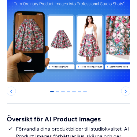
0
1
2
3
4
5
6
Översikt för AI Product Images
Förvandla dina produktbilder till studiokvalitet: AI
Product Images förbättrar ljus, skärpa och ger