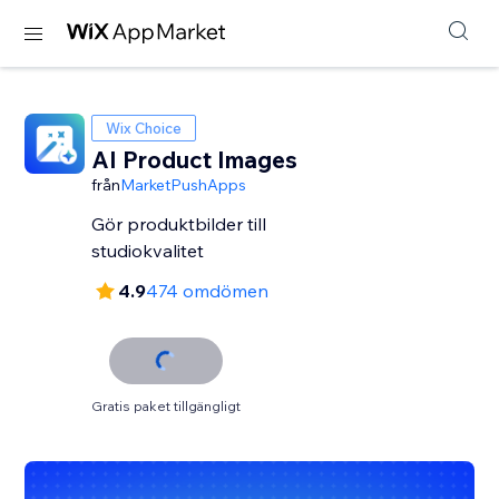
Wix Choice
AI Product Images
från
MarketPushApps
Gör produktbilder till
studiokvalitet
4.9
474 omdömen
Gratis paket tillgängligt