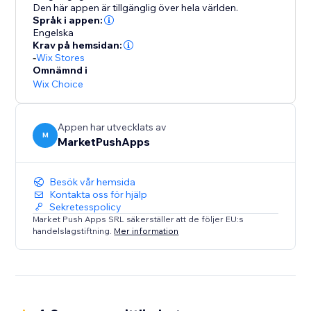
resultat, ökat förtroende och högre konverteringar —
Den här appen är tillgänglig över hela världen.
allt skapat av AI.
Språk i appen:
Engelska
Krav på hemsidan:
-
Wix Stores
Omnämnd i
Wix Choice
Appen har utvecklats av
M
MarketPushApps
Besök vår hemsida
Kontakta oss för hjälp
Sekretesspolicy
Market Push Apps SRL säkerställer att de följer EU:s
handelslagstiftning.
Mer information