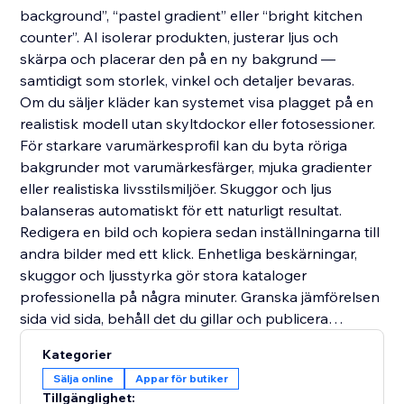
background”, “pastel gradient” eller “bright kitchen
counter”. AI isolerar produkten, justerar ljus och
skärpa och placerar den på en ny bakgrund —
samtidigt som storlek, vinkel och detaljer bevaras.
Om du säljer kläder kan systemet visa plagget på en
realistisk modell utan skyltdockor eller fotosessioner.
För starkare varumärkesprofil kan du byta röriga
bakgrunder mot varumärkesfärger, mjuka gradienter
eller realistiska livsstilsmiljöer. Skuggor och ljus
balanseras automatiskt för ett naturligt resultat.
Redigera en bild och kopiera sedan inställningarna till
andra bilder med ett klick. Enhetliga beskärningar,
skuggor och ljusstyrka gör stora kataloger
professionella på några minuter. Granska jämförelsen
sida vid sida, behåll det du gillar och publicera
bilderna direkt i dina listningar — utan nedladdningar
Kategorier
eller designkunskap.
Sälja online
Appar för butiker
AI Product Images levererar proffsiga visuella
Tillgänglighet: