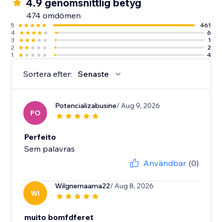
4.9 genomsnittlig betyg
474 omdömen
5
461
4
6
3
1
2
2
1
4
Sortera efter:
Senaste
Potencializabusine
/ Aug 9, 2026
PO
Perfeito
Sem palavras
Användbar
(0)
Wilgnernaama22
/ Aug 8, 2026
WI
muito bomfdferet