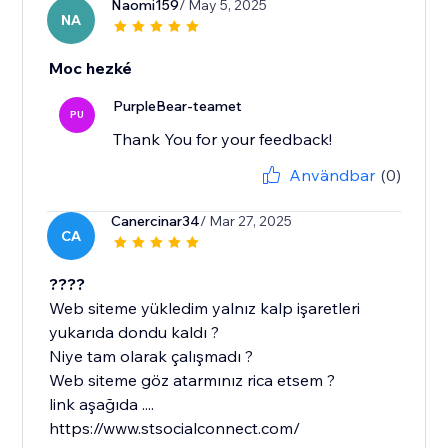
Naomi159
/ May 5, 2025
NA
Moc hezké
PurpleBear-teamet
PU
Thank You for your feedback!
Användbar
(0)
Canercinar34
/ Mar 27, 2025
CA
????
Web siteme yükledim yalnız kalp işaretleri
yukarıda dondu kaldı ?
Niye tam olarak çalışmadı ?
Web siteme göz atarmınız rica etsem ?
link aşağıda ....
https://www.stsocialconnect.com/