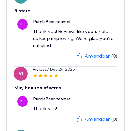
5 stars
PurpleBear-teamet
PU
Thank you! Reviews like yours help
us keep improving. We're glad you're
satisfied.
Användbar
(0)
Vicfacc
/ Dec 29, 2025
VI
Muy bonitos efectos
PurpleBear-teamet
PU
Thank you!
Användbar
(0)