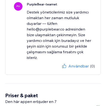
PurpleBear-teamet
PU
Destek yöneticilerimiz size yardımcı
olmaktan her zaman mutluluk
duyarlar — lütfen
hello@purplebear.co adresinden
bize ulaşmaktan çekinmeyin. Size
yardımcı olmak için buradayız ve her
şeyin sizin için sorunsuz bir şekilde
çalışmasını sağlama fırsatını çok
isteriz.
Användbar
(0)
Priser & paket
Den här appen erbjuder en 7