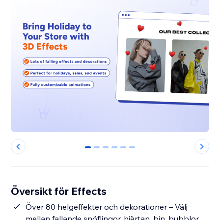
0
1
2
3
4
5
Översikt för Effects
Över 80 helgeffekter och dekorationer – Välj
mellan fallande snöflingor, hjärtan, bin, bubblor,