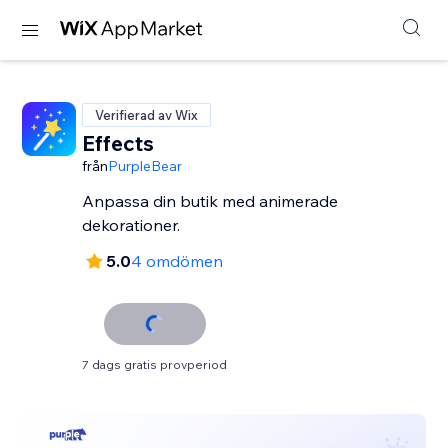
Verifierad av Wix
Effects
från
PurpleBear
Anpassa din butik med animerade
dekorationer.
5.0
4 omdömen
7 dags gratis provperiod